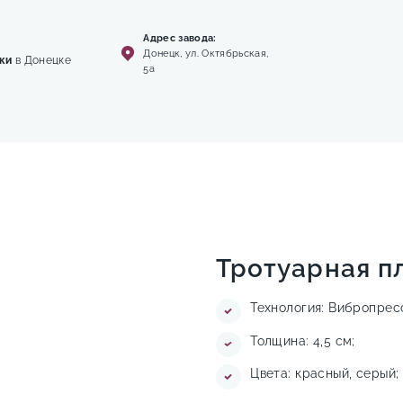
Адрес завода:
Донецк, ул. Октябрьская,
ки
в Донецке
5а
Тротуарная п
Технология: Вибропрес
Толщина: 4,5 см;
Цвета: красный, серый;