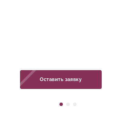
проведут подробную
консультацию, ответят
на все вопросы и
рассчитают стоимость.
Оставить заявку
ТРОТУАРНАЯ ПЛИТКА
О КОМПАНИИ
КОНТАКТЫ