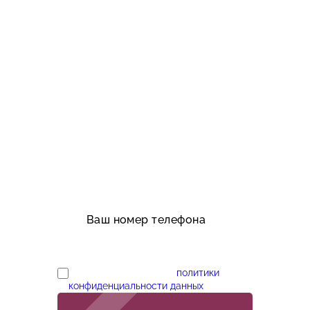
свяжемся
предложим дизайны;
проведем консультацию;
порадуем приятной
скидкой;
рассчитаем стоимость
работ;
оформим заказ
Согласен с условиями
политики
конфиденциальности данных