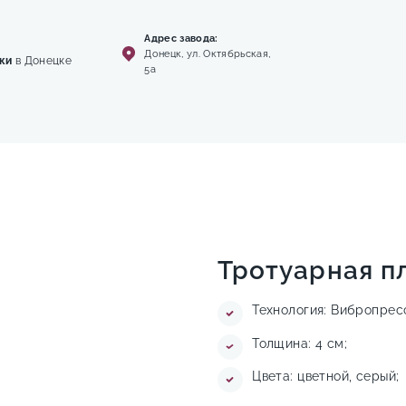
Адрес завода:
Донецк, ул. Октябрьская,
ки
в Донецке
5а
Тротуарная п
Технология: Вибропрес
Толщина: 4 см;
Цвета: цветной, серый;