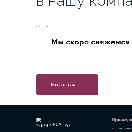
в нашу комп
Мы скоро свяжемся 
На главную
Преимущ
Качеств