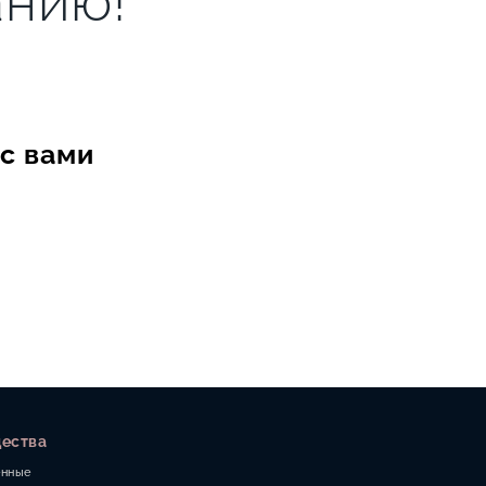
анию!
с вами
ества
енные