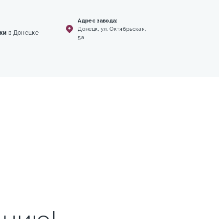
Адрес завода:
Донецк, ул. Октябрьская,
ки
в Донецке
5а